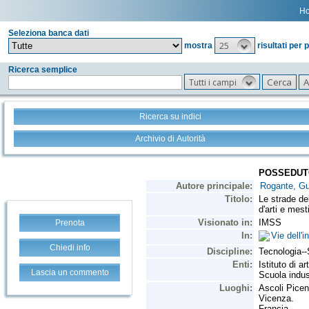
H
Seleziona banca dati
25
mostra
risultati per 
Ricerca semplice
Tutti i campi
Ricerca su indici
Archivio di Autorità
Prenota
Chiedi info
Lascia un commento