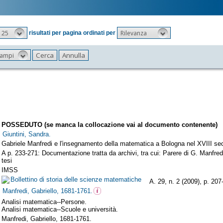
25
Rilevanza
risultati per pagina ordinati per
 campi