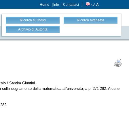
Home
Info
Contattaci
A
A
A
Ricerca su indici
Ricerca avanzata
Archivio di Autorità