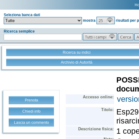
H
Seleziona banca dati
25
mostra
risultati per 
Ricerca semplice
Tutti i campi
Ricerca su indici
Archivio di Autorità
Prenota
Chiedi info
Lascia un commento