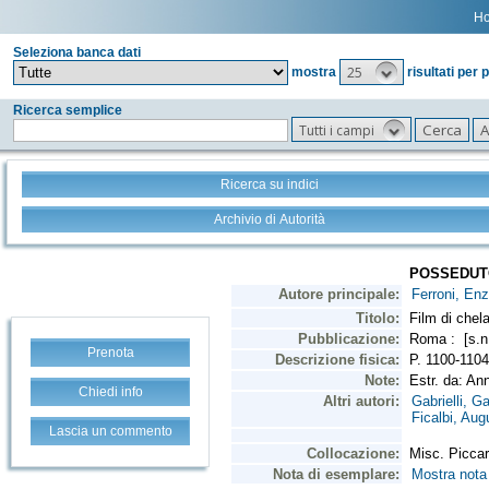
H
Seleziona banca dati
25
mostra
risultati per 
Ricerca semplice
Tutti i campi
Ricerca su indici
Archivio di Autorità
Prenota
Chiedi info
Lascia un commento