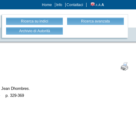
Home
Info
Contattaci
A
A
A
Ricerca su indici
Ricerca avanzata
Archivio di Autorità