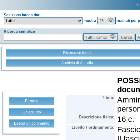
H
Seleziona banca dati
25
mostra
risultati per 
Ricerca semplice
Tutti i campi
Ricerca su indici
Archivio di Autorità
Prenota
Chiedi info
Lascia un commento