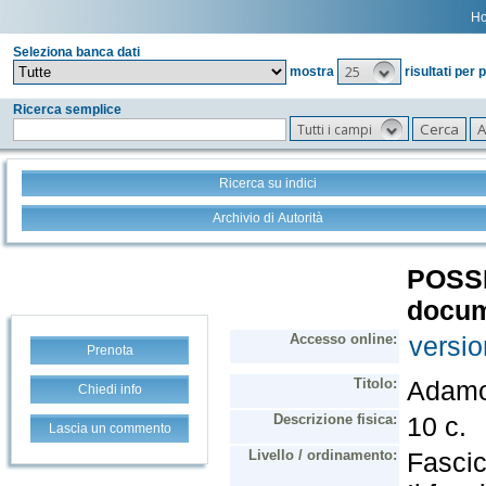
H
Seleziona banca dati
25
mostra
risultati per 
Ricerca semplice
Tutti i campi
Ricerca su indici
Archivio di Autorità
Prenota
Chiedi info
Lascia un commento