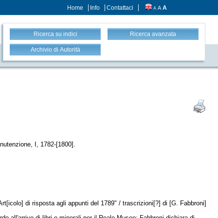
Home
Info
Contattaci
A
A
A
Ricerca su indici
Ricerca avanzata
Archivio di Autorità