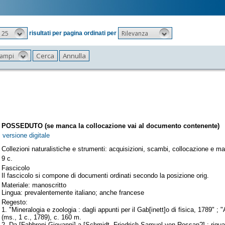
25
Rilevanza
risultati per pagina ordinati per
 campi