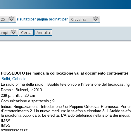
25
Rilevanza
risultati per pagina ordinati per
 campi