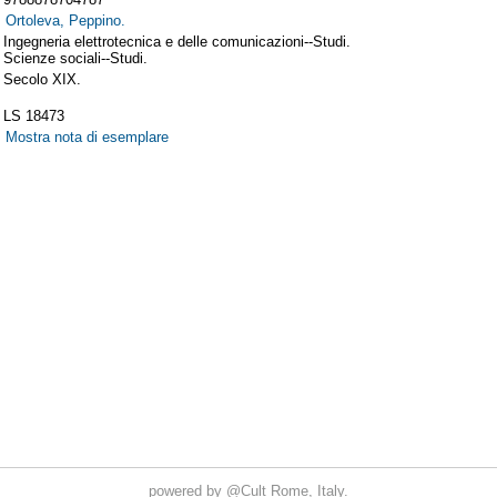
powered by
@Cult
Rome, Italy.