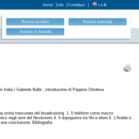
Home
Info
Contattaci
A
A
A
Ricerca su indici
Ricerca avanzata
Archivio di Autorità