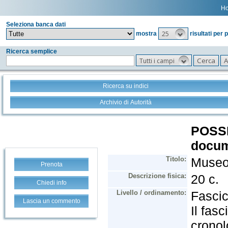
H
Seleziona banca dati
25
mostra
risultati per 
Ricerca semplice
Tutti i campi
Ricerca su indici
Archivio di Autorità
Prenota
Chiedi info
Lascia un commento