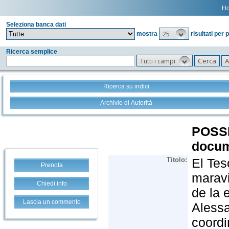
H
Seleziona banca dati
25
mostra
risultati per 
Ricerca semplice
Tutti i campi
Ricerca su indici
Archivio di Autorità
Prenota
Chiedi info
Lascia un commento