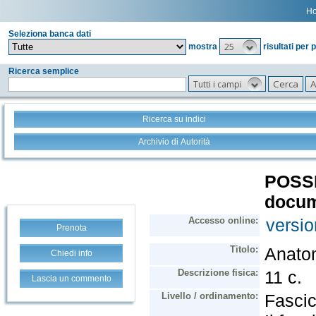
H
Seleziona banca dati
25
mostra
risultati per 
Ricerca semplice
Tutti i campi
Ricerca su indici
Archivio di Autorità
Prenota
Chiedi info
Lascia un commento