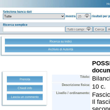
H
Seleziona banca dati
25
mostra
risultati per 
Ricerca semplice
Tutti i campi
Ricerca su indici
Archivio di Autorità
Prenota
Chiedi info
Lascia un commento