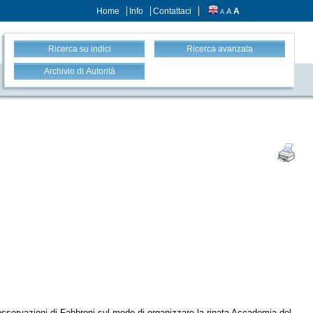
Home
Info
Contattaci
A
A
A
Ricerca su indici
Ricerca avanzata
Archivio di Autorità