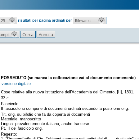
25
Rilevanza
risultati per pagina ordinati per
 campi