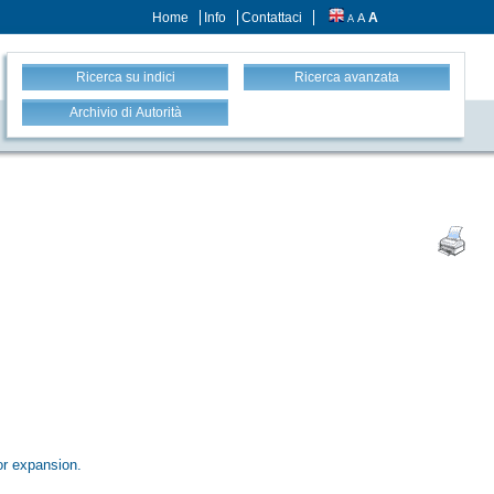
Home
Info
Contattaci
A
A
A
Ricerca su indici
Ricerca avanzata
Archivio di Autorità