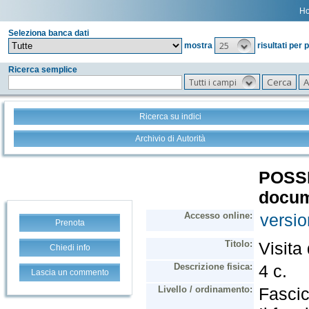
H
Seleziona banca dati
25
mostra
risultati per 
Ricerca semplice
Tutti i campi
Ricerca su indici
Archivio di Autorità
Prenota
Chiedi info
Lascia un commento