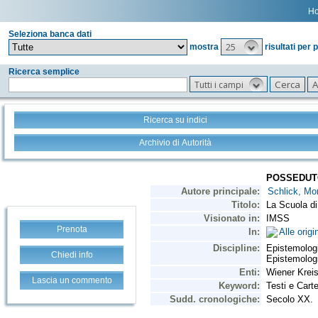
H
Seleziona banca dati
25
mostra
risultati per 
Ricerca semplice
Tutti i campi
Ricerca su indici
Archivio di Autorità
Prenota
Chiedi info
Lascia un commento