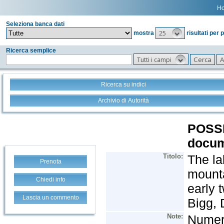
H
Seleziona banca dati
25
mostra
risultati per 
Ricerca semplice
Tutti i campi
Ricerca su indici
Archivio di Autorità
Prenota
Chiedi info
Lascia un commento