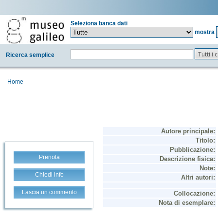
Seleziona banca dati
mostra
Tutti i
Ricerca semplice
Home
Prenota
Chiedi info
Lascia un commento