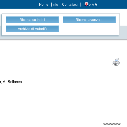
Home
Info
Contattaci
A
A
A
Ricerca su indici
Ricerca avanzata
Archivio di Autorità