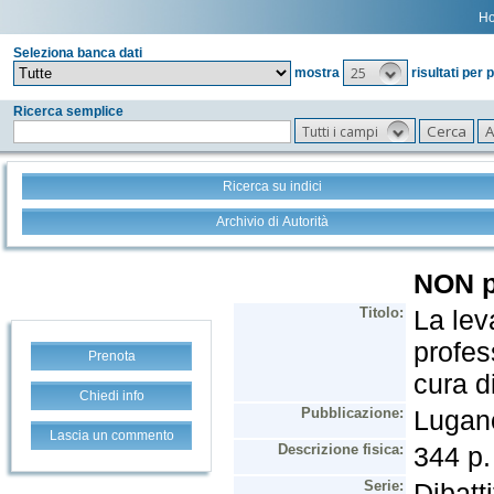
H
Seleziona banca dati
25
mostra
risultati per 
Ricerca semplice
Tutti i campi
Ricerca su indici
Archivio di Autorità
Prenota
Chiedi info
Lascia un commento