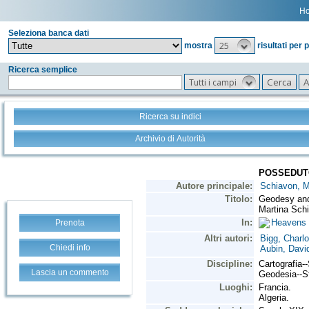
H
Seleziona banca dati
25
mostra
risultati per 
Ricerca semplice
Tutti i campi
Ricerca su indici
Archivio di Autorità
Prenota
Chiedi info
Lascia un commento