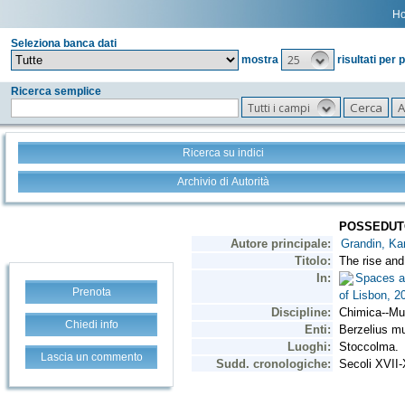
H
Seleziona banca dati
25
mostra
risultati per 
Ricerca semplice
Tutti i campi
Ricerca su indici
Archivio di Autorità
Prenota
Chiedi info
Lascia un commento