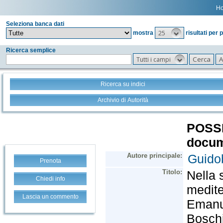
H
Seleziona banca dati
25
mostra
risultati per 
Ricerca semplice
Tutti i campi
Ricerca su indici
Archivio di Autorità
Prenota
Chiedi info
Lascia un commento