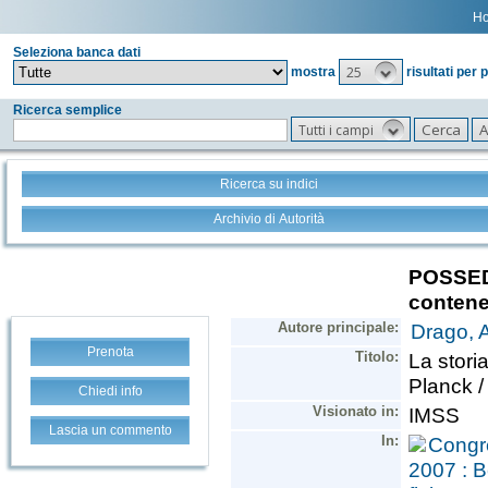
H
Seleziona banca dati
25
mostra
risultati per 
Ricerca semplice
Tutti i campi
Ricerca su indici
Archivio di Autorità
Prenota
Chiedi info
Lascia un commento