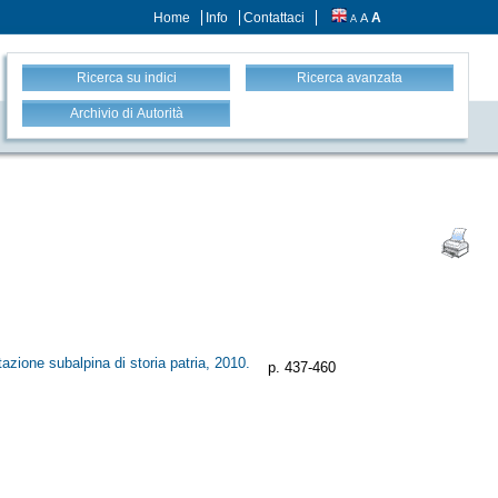
Home
Info
Contattaci
A
A
A
Ricerca su indici
Ricerca avanzata
Archivio di Autorità