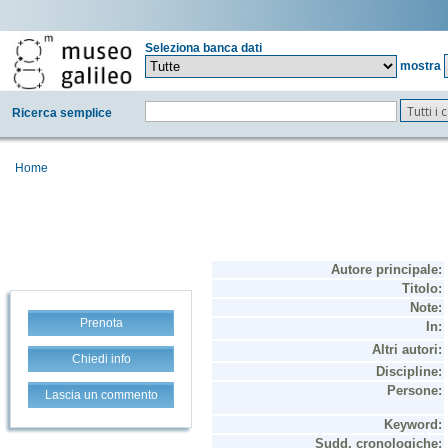
Seleziona banca dati
mostra
Tutti i
Ricerca semplice
Home
Prenota
Chiedi info
Lascia un commento