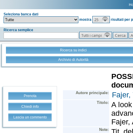
H
Seleziona banca dati
25
mostra
risultati per 
Ricerca semplice
Tutti i campi
Ricerca su indici
Archivio di Autorità
Prenota
Chiedi info
Lascia un commento