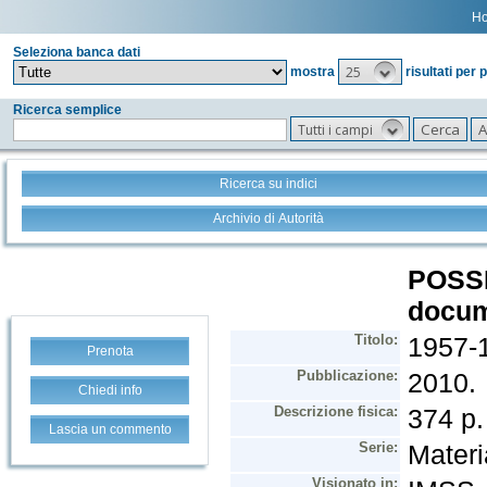
H
Seleziona banca dati
25
mostra
risultati per 
Ricerca semplice
Tutti i campi
Ricerca su indici
Archivio di Autorità
Prenota
Chiedi info
Lascia un commento