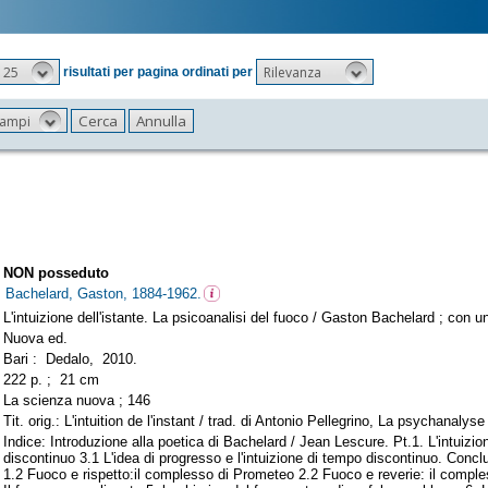
25
Rilevanza
risultati per pagina ordinati per
 campi