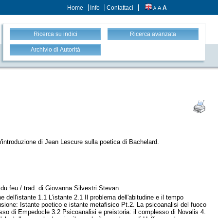
Home
Info
Contattaci
A
A
A
Ricerca su indici
Ricerca avanzata
Archivio di Autorità