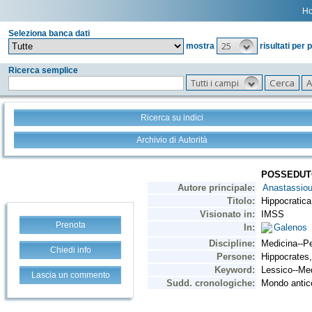
H
Seleziona banca dati
25
mostra
risultati per 
Ricerca semplice
Tutti i campi
Ricerca su indici
Archivio di Autorità
Prenota
Chiedi info
Lascia un commento