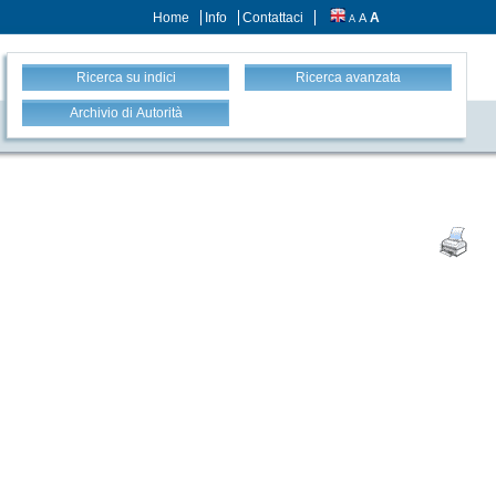
Home
Info
Contattaci
A
A
A
Ricerca su indici
Ricerca avanzata
Archivio di Autorità