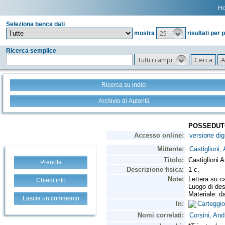
H
Seleziona banca dati
25
mostra
risultati per 
Ricerca semplice
Tutti i campi
Ricerca su indici
Archivio di Autorità
Prenota
Chiedi info
Lascia un commento