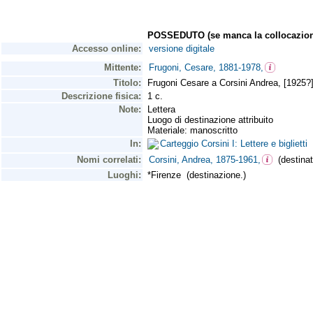
POSSEDUTO (se manca la collocazion
Accesso online:
versione digitale
Mittente:
Frugoni, Cesare, 1881-1978,
Titolo:
Frugoni Cesare a Corsini Andrea, [1925?]
Descrizione fisica:
1 c.
Note:
Lettera
Luogo di destinazione attribuito
Materiale: manoscritto
In:
Carteggio Corsini I: Lettere e biglietti
Nomi correlati:
Corsini, Andrea, 1875-1961,
(destinata
Luoghi:
*Firenze (destinazione.)