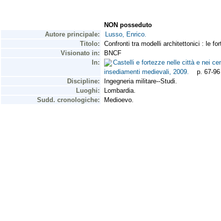
NON posseduto
Autore principale:
Lusso, Enrico.
Titolo:
Confronti tra modelli architettonici : le f
Visionato in:
BNCF
In:
Castelli e fortezze nelle città e nei ce
insediamenti medievali, 2009.
p. 67-96
Discipline:
Ingegneria militare--Studi.
Luoghi:
Lombardia.
Sudd. cronologiche:
Medioevo.