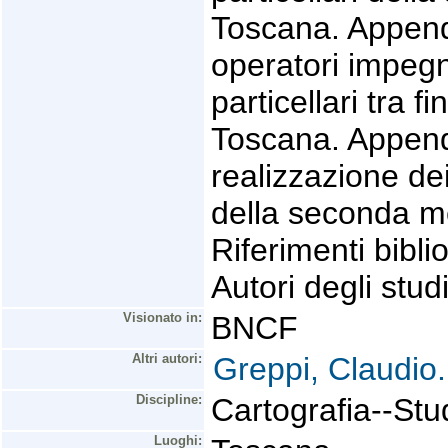
Toscana. Appendi
operatori impegn
particellari tra 
Toscana. Appendic
realizzazione dei
della seconda me
Riferimenti bibli
Autori degli stud
Visionato in:
BNCF
Altri autori:
Greppi, Claudio.
Discipline:
Cartografia--Stud
Luoghi: