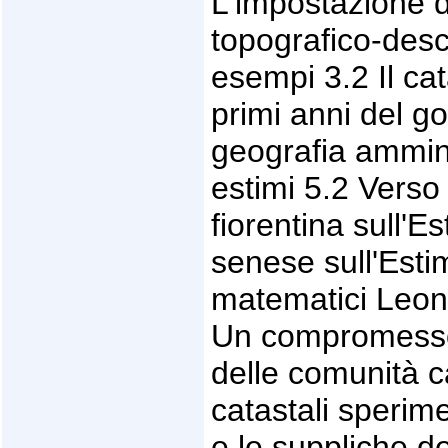
L'impostazione d
topografico-descr
esempi 3.2 Il ca
primi anni del g
geografia ammini
estimi 5.2 Verso
fiorentina sull'
senese sull'Esti
matematici Leon
Un compromesso 
delle comunità 
catastali sperime
e le suppliche d