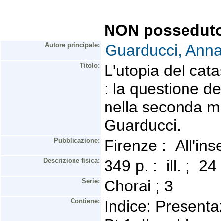
NON possedut
Autore principale:
Guarducci, Anna
Titolo:
L'utopia del cat
: la questione de
nella seconda m
Guarducci.
Pubblicazione:
Firenze : All'in
Descrizione fisica:
349 p. : ill. ; 
Serie:
Chorai ; 3
Contiene:
Indice: Presenta