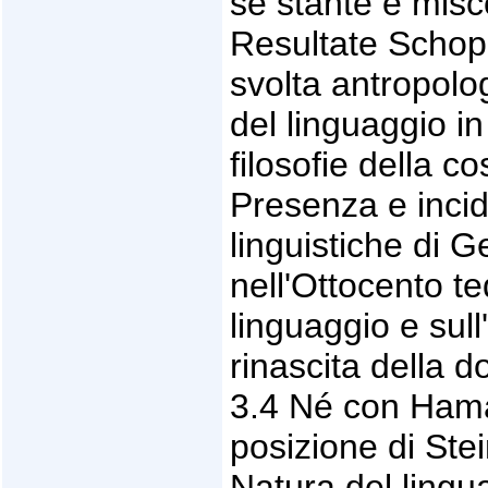
sé stante e misc
Resultate Schop
svolta antropolog
del linguaggio in
filosofie della co
Presenza e incid
linguistiche di G
nell'Ottocento te
linguaggio e sul
rinascita della d
3.4 Né con Hama
posizione di Ste
Natura del linguag