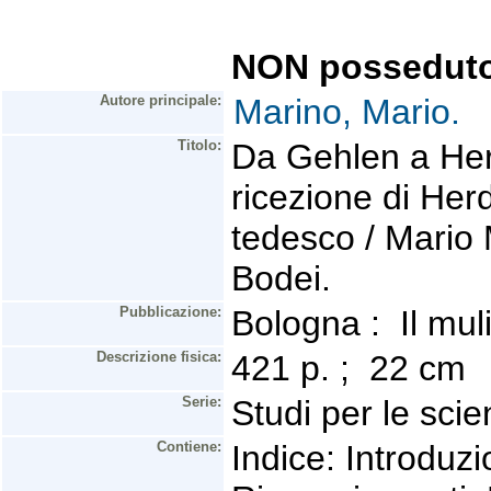
NON possedut
Autore principale:
Marino, Mario.
Titolo:
Da Gehlen a Herd
ricezione di Her
tedesco / Mario 
Bodei.
Pubblicazione:
Bologna : Il mu
Descrizione fisica:
421 p. ; 22 cm
Serie:
Studi per le scie
Contiene:
Indice: Introduz