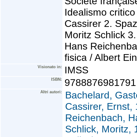
Société français
Idealismo critico 
Cassirer 2. Spazi
Moritz Schlick 3.
Hans Reichenbac
fisica / Albert E
Visionato in:
IMSS
ISBN:
9788876981791
Altri autori:
Bachelard, Gast
Cassirer, Ernst,
Reichenbach, H
Schlick, Moritz,