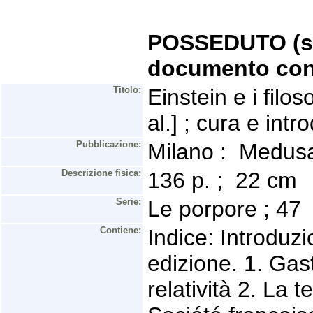
POSSEDUTO (se 
documento con
Titolo:
Einstein e i filos
al.] ; cura e int
Pubblicazione:
Milano : Medus
Descrizione fisica:
136 p. ; 22 cm
Serie:
Le porpore ; 47
Contiene:
Indice: Introduzi
edizione. 1. Gas
relatività 2. La te