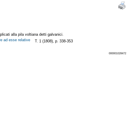
icati alla pila voltiana detti galvanici.
ure ad esse relative
T. 1 (1808), p. 338-353
000001028472