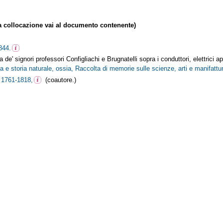
collocazione vai al documento contenente)
844.
e' signori professori Configliachi e Brugnatelli sopra i conduttori, elettrici appl
ca e storia naturale, ossia, Raccolta di memorie sulle scienze, arti e manifatt
, 1761-1818,
(coautore.)