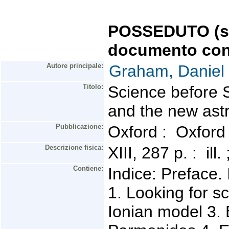
POSSEDUTO (se 
documento con
Autore principale:
Graham, Daniel
Titolo:
Science before 
and the new ast
Pubblicazione:
Oxford : Oxford
Descrizione fisica:
XIII, 287 p. : il
Contiene:
Indice: Preface.
1. Looking for s
Ionian model 3. B