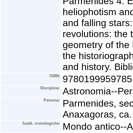
Parmenides 4. Em
heliophotism an
and falling star
revolutions: the
geometry of the
the historiograp
and history. Bib
ISBN:
9780199959785
Discipline:
Astronomia--Per
Persone:
Parmenides, sec
Anaxagoras, ca.
Sudd. cronologiche:
Mondo antico--A