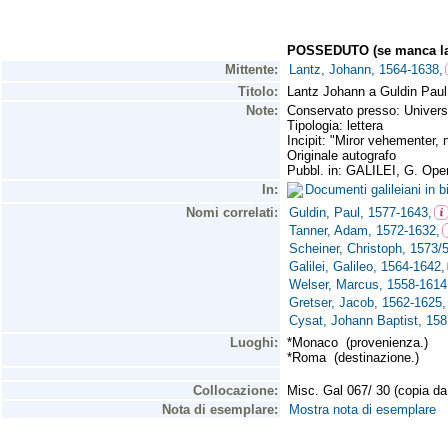
POSSEDUTO (se manca la 
Mittente:
Lantz, Johann, 1564-1638,
Titolo:
Lantz Johann a Guldin Paul
Note:
Conservato presso: Universit
Tipologia: lettera
Incipit: "Miror vehementer, 
Originale autografo
Pubbl. in: GALILEI, G. Opere
In:
Documenti galileiani in bi
Nomi correlati:
Guldin, Paul, 1577-1643,
Tanner, Adam, 1572-1632,
Scheiner, Christoph, 1573/
Galilei, Galileo, 1564-1642,
Welser, Marcus, 1558-1614
Gretser, Jacob, 1562-1625,
Cysat, Johann Baptist, 158
Luoghi:
*Monaco (provenienza.)
*Roma (destinazione.)
Collocazione:
Misc. Gal 067/ 30 (copia 
Nota di esemplare:
Mostra nota di esemplare