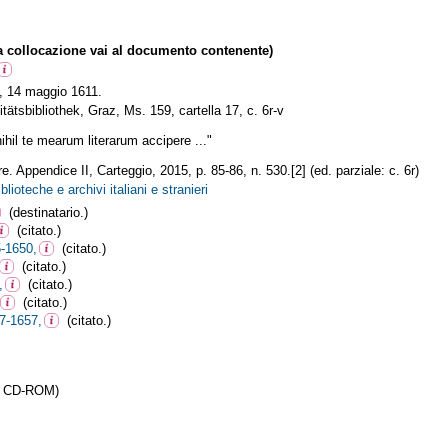
collocazione vai al documento contenente)
, 14 maggio 1611.
ätsbibliothek, Graz, Ms. 159, cartella 17, c. 6r-v
nihil te mearum literarum accipere ..."
. Appendice II, Carteggio, 2015, p. 85-86, n. 530.[2] (ed. parziale: c. 6r)
blioteche e archivi italiani e stranieri
(destinatario.)
(citato.)
5-1650,
(citato.)
(citato.)
,
(citato.)
(citato.)
7-1657,
(citato.)
da CD-ROM)