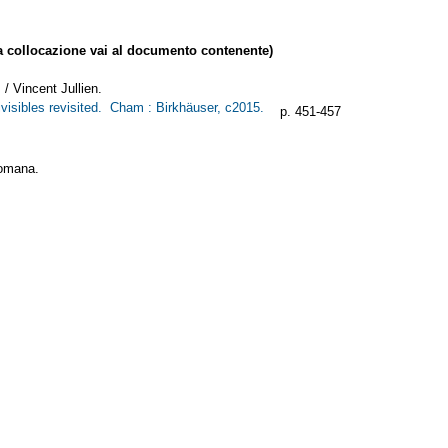
collocazione vai al documento contenente)
/ Vincent Jullien.
ivisibles revisited. Cham : Birkhäuser, c2015.
p. 451-457
romana.