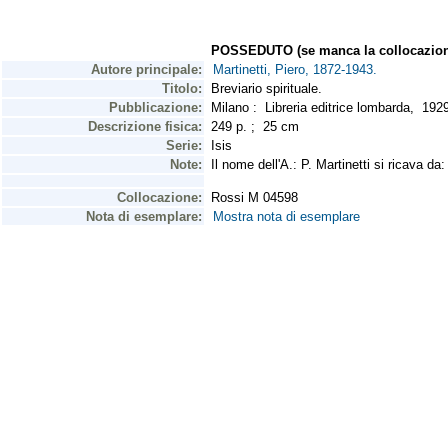
POSSEDUTO (se manca la collocazion
Autore principale:
Martinetti, Piero, 1872-1943.
Titolo:
Breviario spirituale.
Pubblicazione:
Milano : Libreria editrice lombarda, 19
Descrizione fisica:
249 p. ; 25 cm
Serie:
Isis
Note:
Il nome dell'A.: P. Martinetti si ricava d
Collocazione:
Rossi M 04598
Nota di esemplare:
Mostra nota di esemplare