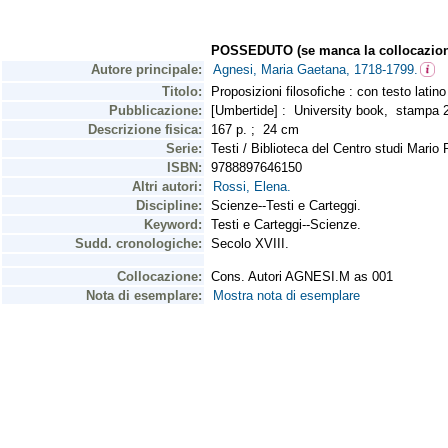
POSSEDUTO (se manca la collocazion
Autore principale:
Agnesi, Maria Gaetana, 1718-1799.
Titolo:
Proposizioni filosofiche : con testo latin
Pubblicazione:
[Umbertide] : University book, stampa
Descrizione fisica:
167 p. ; 24 cm
Serie:
Testi / Biblioteca del Centro studi Mario 
ISBN:
9788897646150
Altri autori:
Rossi, Elena.
Discipline:
Scienze--Testi e Carteggi.
Keyword:
Testi e Carteggi--Scienze.
Sudd. cronologiche:
Secolo XVIII.
Collocazione:
Cons. Autori AGNESI.M as 001
Nota di esemplare:
Mostra nota di esemplare