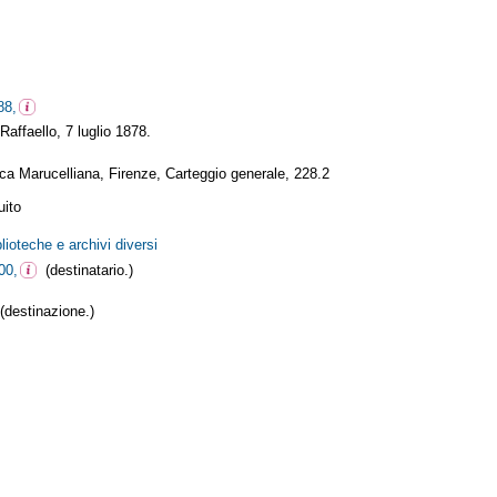
88,
affaello, 7 luglio 1878.
ca Marucelliana, Firenze, Carteggio generale, 228.2
uito
lioteche e archivi diversi
00,
(destinatario.)
(destinazione.)