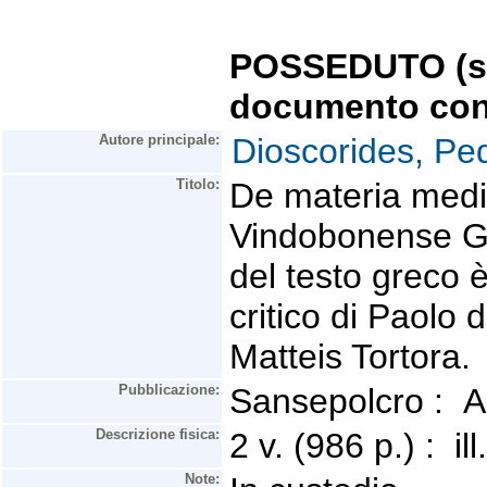
POSSEDUTO (se 
documento con
Autore principale:
Dioscorides, Ped
Titolo:
De materia medic
Vindobonense Gre
del testo greco 
critico di Paolo
Matteis Tortora.
Pubblicazione:
Sansepolcro : 
Descrizione fisica:
2 v. (986 p.) : i
Note: