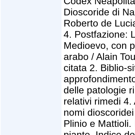
Codex Neapolitan
Dioscoride di Na
Roberto de Lucia
4. Postfazione: 
Medioevo, con pa
arabo / Alain Tou
citata 2. Biblio-
approfondimento 
delle patologie r
relativi rimedi 
nomi dioscoridei
Plinio e Mattioli
piante. Indice de