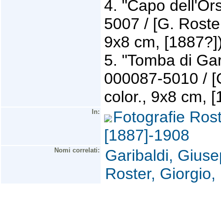
4. "Capo dell'O
5007 / [G. Roster]
9x8 cm, [1887?])
5. "Tomba di Gar
000087-5010 / [G.
color., 9x8 cm, [
In:
Fotografie Roste
[1887]-1908
Nomi correlati:
Garibaldi, Gius
Roster, Giorgio