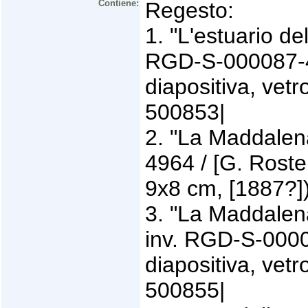
Contiene:
Regesto:
1. "L'estuario d
RGD-S-000087-496
diapositiva, vetr
500853|
2. "La Maddalen
4964 / [G. Roster]
9x8 cm, [1887?])
3. "La Maddalena
inv. RGD-S-00008
diapositiva, vetr
500855|