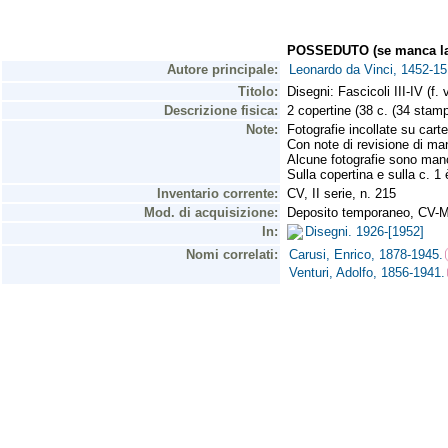
POSSEDUTO (se manca la 
Autore principale:
Leonardo da Vinci, 1452-15
Titolo:
Disegni: Fascicoli III-IV (f.
Descrizione fisica:
2 copertine (38 c. (34 stam
Note:
Fotografie incollate su cart
Con note di revisione di man
Alcune fotografie sono man
Sulla copertina e sulla c. 1
Inventario corrente:
CV, II serie, n. 215
Mod. di acquisizione:
Deposito temporaneo, CV-M
In:
Disegni. 1926-[1952]
Nomi correlati:
Carusi, Enrico, 1878-1945.
Venturi, Adolfo, 1856-1941.