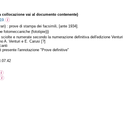
collocazione vai al documento contenente)
19.
 vari) : prove di stampa dei facsimili, [ante 1934].
pe fotomeccaniche (fototipie)))
e sciolte e numerate secondo la numerazione definitiva dell'edizione Venturi
o A. Venturi e E. Carusi [?]
canti
 è presente l'annotazione "Prove definitive"
.07.42