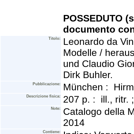
POSSEDUTO (se 
documento con
Titolo:
Leonardo da Vin
Modelle / herau
und Claudio Gio
Dirk Buhler.
Pubblicazione:
München : Hirm
Descrizione fisica:
207 p. : ill., rit
Note:
Catalogo della 
2014
Contiene: