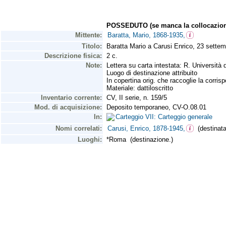
POSSEDUTO (se manca la collocazion
Mittente:
Baratta, Mario, 1868-1935,
Titolo:
Baratta Mario a Carusi Enrico, 23 sette
Descrizione fisica:
2 c.
Note:
Lettera su carta intestata: R. Università d
Luogo di destinazione attribuito
In copertina orig. che raccoglie la corris
Materiale: dattiloscritto
Inventario corrente:
CV, II serie, n. 159/5
Mod. di acquisizione:
Deposito temporaneo, CV-O.08.01
In:
Carteggio VII: Carteggio generale
Nomi correlati:
Carusi, Enrico, 1878-1945,
(destinatar
Luoghi:
*Roma (destinazione.)