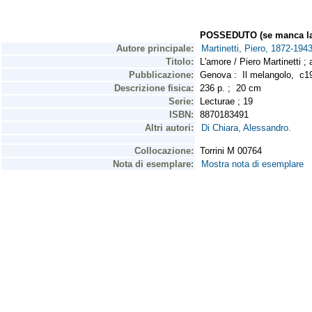
POSSEDUTO (se manca la 
Autore principale:
Martinetti, Piero, 1872-1943
Titolo:
L'amore / Piero Martinetti ;
Pubblicazione:
Genova : Il melangolo, c
Descrizione fisica:
236 p. ; 20 cm
Serie:
Lecturae ; 19
ISBN:
8870183491
Altri autori:
Di Chiara, Alessandro.
Collocazione:
Torrini M 00764
Nota di esemplare:
Mostra nota di esemplare