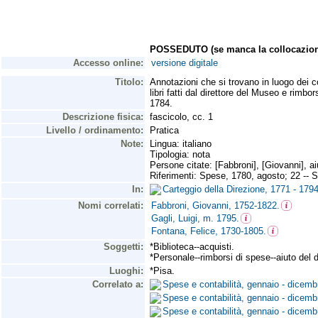
POSSEDUTO (se manca la collocazion
Accesso online:
versione digitale
Titolo:
Annotazioni che si trovano in luogo dei co
libri fatti dal direttore del Museo e rim
1784.
Descrizione fisica:
fascicolo, cc. 1
Livello / ordinamento:
Pratica
Note:
Lingua: italiano
Tipologia: nota
Persone citate: [Fabbroni], [Giovanni], aiu
Riferimenti: Spese, 1780, agosto; 22 -- 
In:
Carteggio della Direzione, 1771 - 17
Nomi correlati:
Fabbroni, Giovanni, 1752-1822.
Gagli, Luigi, m. 1795.
Fontana, Felice, 1730-1805.
Soggetti:
*Biblioteca--acquisti.
*Personale--rimborsi di spese--aiuto del d
Luoghi:
*Pisa.
Correlato a:
Spese e contabilità, gennaio - dice
Spese e contabilità, gennaio - dice
Spese e contabilità, gennaio - dice